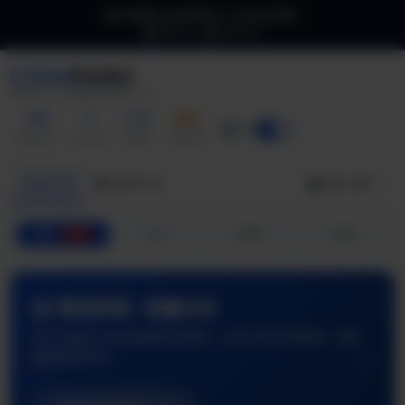
数据安全加密传输
实时同步更新
帮助中心
商务合作
Data
Predict
加拿大28 · 智能预测引擎 v3.0
400
9
2.3%
组合
开启
数据样本
命中次数
准确率
当前模式
加拿大28
台湾PC28
算法引擎
组合
大小
单双
杀组
热门
大数据驱动决策
时分析开奖数据，提供
累积海量历史数据，通过机器学习持续优
准确率。