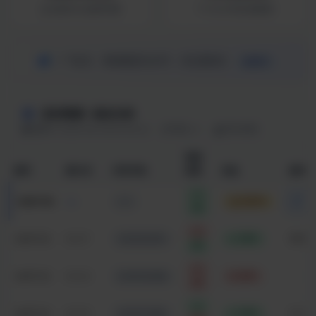
企业级SSL加密传输
7×24小时在线服务
广告位 · 数据服务合作 · 欢迎垂询
招商中
实时预测 · 组合分析
更新于 2026-08-09 00:40:23
算法 v1
黑马预测
预测
期号
倒计时
开奖号码
结果
状态
操作
小
--
3467135
--
预测中
单
大
3467134
00:37
3+2+2=07
命中
单双
单
大
3467133
00:34
2+3+3=08
未中
-
单
小
3467132
00:30
0+5+1=06
命中
大小