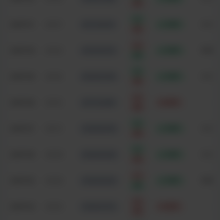
单
大
3467131
00:27
9+1+5=15
命中
大小
双
大
3467130
00:23
5+3+4=12
命中
单双
双
大
3467129
00:20
8+5+3=16
命中
大小
单
大
3467128
00:16
5+1+2=08
未中
-
单
大
3467127
00:13
4+6+6=16
命中
大小
单
大
3467126
00:09
8+8+9=25
命中
大小
双
小
3467125
00:06
5+9+9=23
命中
单双
单
大
3467124
00:02
2+8+3=13
未中
-
双