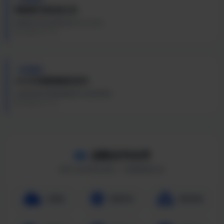
数据源升级完成公告
数据同步延迟降低至50ms以内
2026-07-16
行业资讯
2026年度数据报告发布
全面回顾年度数据趋势与预测表现
2026-07-14
战略合作伙伴
携手业界领先机构，共建数据生态
云数据
智算科技
数联网络