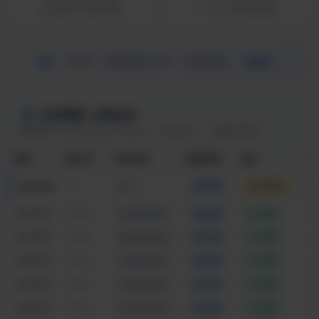
企业级SSL加密传输
7×24小时在线服务
广告位 · 数据服务合作 · 欢迎垂询
招商中
实时预测 · 杀组分析
更新于 2026-08-09 21:45:44
算法 v1
黑马预测
期号
倒计时
开奖号码
预测结果
状态
操
--
--
杀大单
预测中
3467487
3467486
21:42
5+6+5=16
杀小双
命中
杀
3467485
21:39
8+9+5=22
杀小单
命中
杀
3467484
21:35
4+1+8=13
杀小双
命中
杀
3467483
21:32
7+2+6=15
杀小双
命中
杀
3467482
21:28
4+4+2=10
杀大单
命中
杀