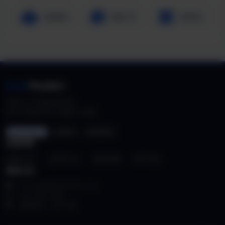
深蓝智能
数据工场
云擎科技
Data
Predict
加拿大28 智能预测系统
基于大数据分析与机器学习模型
ISO 27001
GDPR
SSL加密
快速导航
加拿大28
台湾PC28
隐私政策
用户协议
联系方式
service@datapredict.com
400-888-9999
数据加密 · 安全可靠