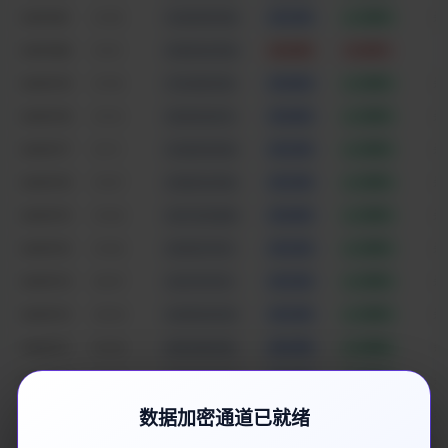
3467481
21:25
3+6+9=18
杀小单
命中
杀
3467480
21:21
9+6+4=19
杀大单
未中
-
3467479
21:18
7+2+6=15
杀大双
命中
杀
3467478
21:14
9+0+2=11
杀大单
命中
杀
3467477
21:11
3+8+5=16
杀小单
命中
杀
3467476
21:07
5+8+3=16
杀小单
命中
杀
3467475
21:04
0+7+2=09
杀大单
命中
杀
3467474
21:00
5+5+7=17
杀小双
命中
杀
3467473
20:57
3+1+7=11
杀小双
命中
杀
3467472
20:53
0+9+3=12
杀小单
命中
杀
3467471
20:50
8+2+5=15
杀小单
命中
杀
3467470
20:46
9+9+2=20
杀小单
命中
杀
3467469
20:43
5+8+5=18
杀大单
命中
杀
数据加密通道已就绪
3467468
20:39
4+8+3=15
杀大双
命中
杀