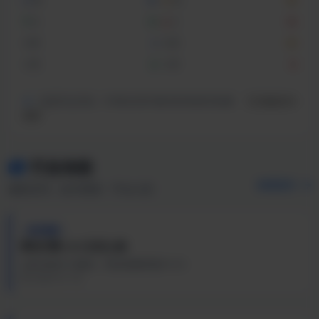
单
10
双
16
大
12
小
14
大单
2
大双
10
小单
8
小双
6
后续开出号码：
11 16 21 07 06 18 16 05 15 08
数据实时
更新
行业动态
查看更多
最新资讯 · 技术更新 · 平台公告
技术更新
算法引擎 v3.0 正式上线
全新深度学习模型，预测准确率提升12%
2026-07-18