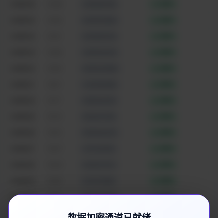
3466536
12:38
2+8+8=18
命中
3466535
12:35
6+9+5=20
命中
3466534
12:31
0+9+6=15
命中
3466533
12:28
4+6+4=14
命中
3466532
12:24
6+0+3=09
命中
3466531
12:21
1+0+8=09
命中
3466530
12:17
5+6+4=15
命中
3466529
12:14
6+2+7=15
命中
3466528
12:10
9+0+4=13
命中
3466527
12:07
1+7+2=10
命中
3466526
12:03
0+4+7=11
命中
3466525
12:00
1+1+1=03
命中
3466524
11:56
2+0+4=06
命中
3466523
11:53
6+3+2=11
命中
数据加密通道已就绪