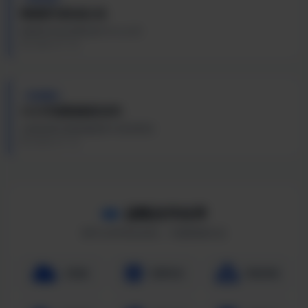
数据源升级完成公告
数据同步延迟降低至50ms以内
2026-07-16
行业资讯
2026年度数据报告发布
全面回顾年度数据趋势与预测表现
2026-07-14
战略合作伙伴
携手业界领先机构，共建数据生态
云数据
智算科技
数联网络