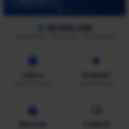
查看数据看板
我们的核心优势
专业的技术团队 · 先进的分析算法 · 可靠的实时数据
AI智能分析
实时数据同步
深度学习算法持续优化
毫秒级数据更新延迟
数据安全加密
专业客服支持