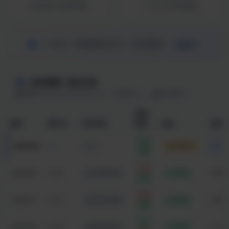
企业级SSL加密传输
7×24小时在线服务
广告位 · 数据服务合作 · 欢迎垂询
招商中
实时预测 · 组合分析
更新于 2026-08-09 19:17:24
算法 v1
黑马预测
预测
期号
倒计时
开奖号码
结果
状态
操作
小
--
3467449
--
预测中
单
小
3467448
18:56
8+1+9=18
命中
单双
双
大
3467447
18:53
0+7+2=09
命中
单双
单
小
3467446
18:49
4+0+9=13
命中
大小