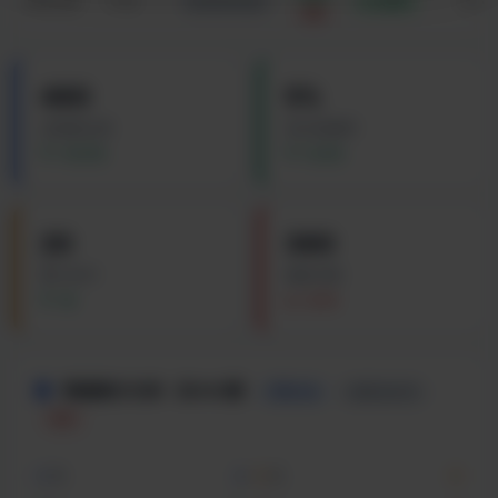
3467429
17:50
8+8+6=22
命中
大小
单
480
5%
总数据记录
综合准确率
+12.5%
+3.2%
20
380
累计命中
偏差次数
+8
-2.1%
数据统计分析 · 近400期
号码 18
出现 20 次
5%
单
9
双
11