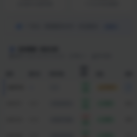
企业级SSL加密传输
7×24小时在线服务
广告位 · 数据服务合作 · 欢迎垂询
招商中
实时预测 · 组合分析
更新于 2026-08-09 14:30:38
算法 v1
黑马预测
预测
期号
倒计时
开奖号码
结果
状态
操作
大
--
3467372
--
预测中
单
小
3467371
14:27
7+0+4=11
命中
组合
单
小
3467370
14:23
9+9+7=25
命中
单双
单
大
3467369
14:20
6+9+3=18
命中
大小