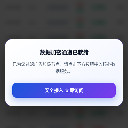
大
3467360
13:48
7+2+4=13
命中
单双
单
小
3467359
13:45
6+1+8=15
命中
单双
单
小
3467358
13:41
2+9+5=16
命中
单双
双
小
数据加密通道已就绪
3467357
13:38
6+8+1=15
命中
单双
单
已为您过滤广告垃圾节点，请点击下方按钮接入核心数
大
3467356
13:34
1+1+5=07
命中
单双
据服务。
单
小
3467355
13:31
7+7+0=14
命中
单双
双
安全接入 立即访问
大
3467354
13:27
5+2+0=07
命中
单双
单
大
3467353
13:24
7+3+0=10
命中
单双
双
小