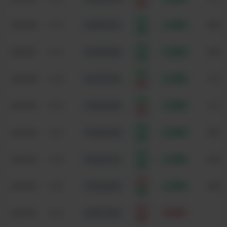
单
大
3467368
14:16
2+5+8=15
命中
组合
单
小
3467367
14:13
0+0+2=02
命中
组合
双
小
3467366
14:09
0+7+3=10
命中
大小
单
小
3467365
14:06
1+8+0=09
命中
大小
双
大
3467364
14:02
4+9+6=19
命中
组合
单
小
3467363
13:59
8+3+2=13
命中
组合
单
大
3467362
13:55
1+0+4=05
命中
单双
单
小
3467361
13:52
9+0+7=16
未中
-
单