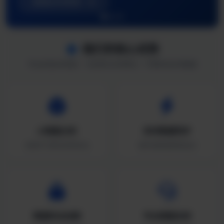
查看数据看板
我们的核心优势
专业的技术团队 · 先进的分析算法 · 可靠的实时数据
AI智能分析
实时数据同步
深度学习算法持续优化
毫秒级数据更新延迟
数据安全加密
专业客服支持