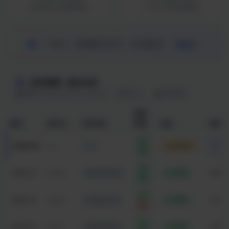
企业级SSL加密传输
7×24小时在线服务
广告位 · 数据服务合作 · 欢迎垂询
招商中
实时预测 · 组合分析
更新于 2026-08-07 23:38:20
算法 v1
黑马预测
预测
期号
倒计时
开奖号码
结果
状态
操作
大
--
3466716
--
预测中
双
大
3466715
23:38
6+7+3=16
命中
组合
双
小
3466714
23:34
3+6+2=11
命中
大小
双
小
3466713
23:31
2+4+5=11
命中
组合