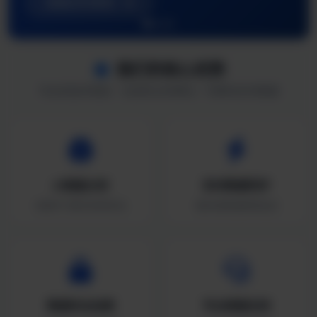
查看数据看板
我们的核心优势
专业的技术团队 · 先进的分析算法 · 可靠的实时数据
AI智能分析
实时数据同步
深度学习算法持续优化
毫秒级数据更新延迟
数据安全加密
专业客服支持