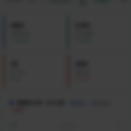
3467076
21:14
1+3+2=06
命中
单双
双
480
3.8%
总数据记录
综合准确率
+12.5%
+3.2%
15
385
累计命中
偏差次数
+8
-2.1%
数据统计分析 · 近400期
号码 09
出现 15 次
3.8%
单
4
双
11