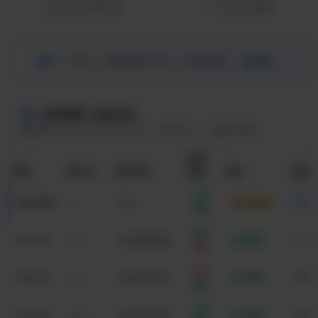
企业级SSL加密传输
7×24小时在线服务
广告位 · 数据服务合作 · 欢迎垂询
招商中
实时预测 · 组合分析
更新于 2026-08-08 22:21:44
算法 v1
黑马预测
预测
期号
倒计时
开奖号码
结果
状态
操作
小
--
3467096
--
预测中
双
小
3467095
22:21
6+3+0=09
命中
大小
双
小
3467094
22:17
5+9+7=21
命中
单双
单
小
3467093
22:14
0+7+1=08
命中
组合