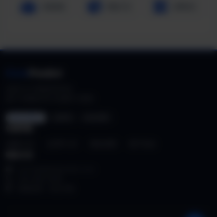
深蓝智能
数据工场
云擎科技
Data
Predict
加拿大28 智能预测系统
基于大数据分析与机器学习模型
ISO 27001
GDPR
SSL加密
快速导航
加拿大28
台湾PC28
隐私政策
用户协议
联系方式
service@datapredict.com
400-888-9999
数据加密 · 安全可靠