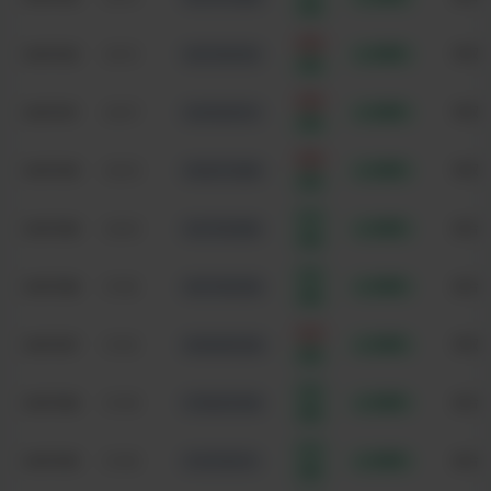
双
大
3467092
22:10
5+7+0=12
命中
单双
双
大
3467091
22:07
3+3+5=11
命中
单双
单
大
3467090
22:03
5+0+1=06
命中
单双
双
小
3467089
22:00
2+1+5=08
命中
组合
双
大
3467088
21:56
9+7+9=25
命中
组合
单
小
3467087
21:53
8+8+8=24
命中
单双
双
大
3467086
21:49
7+9+3=19
命中
组合
单
小
3467085
21:46
1+7+3=11
命中
组合
单